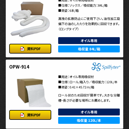
■用途：オイル専用吸収材
■仕様：ソックス／吸収能力：84L/箱
■荷姿：6本/箱
漏洩の拡散防止にご使用下さい。油性加工設
備下の油のしたたりを効果的に回収できます。
（ロングタイプ）
オイル専用
資料PDF
吸収量 84L/箱
OPW-914
■用途：オイル専用吸収材
■仕様：ロール/箱入り／吸収能力：120L/本
■荷姿：0.41×45.72ｍ/箱
ロール状のため回収が簡単です。大きな分離
槽・長さが必要な場所にお薦めします。
オイル専用
資料PDF
吸収量 120L/本