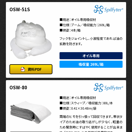
OSW-51S
■用途：オイル専用吸収材
■仕様：ブーム／吸収能力：269L/箱
■荷姿：4本/箱
フックをジョイントし、小波程度であれば油の
拡散を防ぎます。
オイル専用
吸収量 269L/箱
資料PDF
OSW-80
■用途：オイル専用吸収材
■仕様：スウィープ／吸収能力：80L/本
■荷姿：0.41×30.48ｍ/袋
両端のヒモを引っ張って回収できます。帯状タ
イプのため油の取り逃がしが少なく、軽量の
ため緊急時にすばやく使用することが出来ま