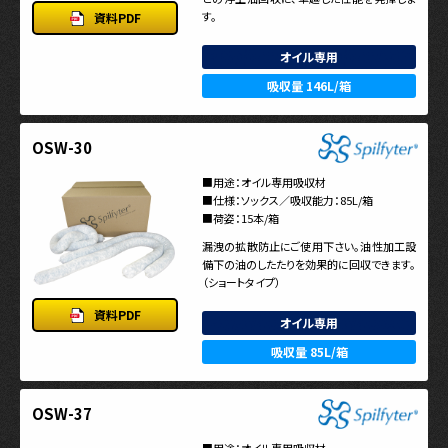
す。
資料PDF
オイル専用
吸収量 146L/箱
OSW-30
■用途：オイル専用吸収材
■仕様：ソックス／吸収能力：85L/箱
■荷姿：15本/箱
漏洩の拡散防止にご使用下さい。油性加工設
備下の油のしたたりを効果的に回収できます。
（ショートタイプ）
資料PDF
オイル専用
吸収量 85L/箱
OSW-37