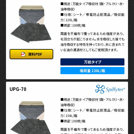
■用途：万能タイプ吸収材（酸・アルカリ・水・
油等吸収）
■仕様：シート／帯電防止処理品／吸収能
力：120L/箱
■荷姿：100枚/箱
両面を不織布で覆ってあるため強度があり、
毛羽立ちが起こりません。水を吸収した後でも
油を吸収する特性を持っており、水に含まれて
いる油の濾過材としてもご使用頂けます。
資料PDF
万能タイプ
吸収量 120L/箱
UPG-70
■用途：万能タイプ吸収材（酸・アルカリ・水・
油等吸収）
■仕様：シート／帯電防止処理品／吸収能
力：154L/箱
■荷姿：200枚/箱
両面を不織布で覆ってあるため強度があり、