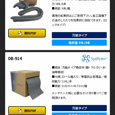
力：84L/6本
■荷姿：6本/箱
漏洩の拡散防止にご使用下さい。加工設備下
の油のしたたりを効果的に回収できます。（ロ
ングタイプ）
資料PDF
万能タイプ
吸収量 84L/6本
DB-914
■用途：万能タイプ吸収材（酸・アルカリ・水・
油等吸収）
■仕様：ロール箱入り／帯電防止処理品／吸
収能力：114L/本
■荷姿：0.41ｍ×45.72ｍ/箱
メンテナンス用に必要なだけ切り取ってご使
用頂けます。
万能タイプ
資料PDF