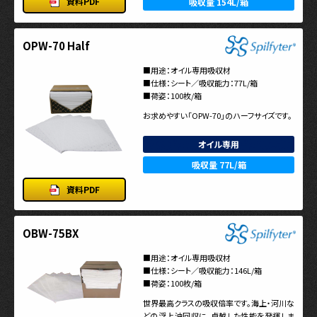
資料PDF
吸収量 154L/箱
OPW-70 Half
■用途：オイル専用吸収材
■仕様：シート／吸収能力：77L/箱
■荷姿：100枚/箱
お求めやすい「OPW-70」のハーフサイズです。
オイル専用
吸収量 77L/箱
資料PDF
OBW-75BX
■用途：オイル専用吸収材
■仕様：シート／吸収能力：146L/箱
■荷姿：100枚/箱
世界最高クラスの吸収倍率です。海上・河川な
どの浮上油回収に、卓越した性能を発揮しま