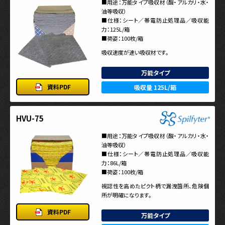
■用途：万能タイプ吸収材（酸・アルカリ・水・
油等吸収）
■仕様：シート／帯電防止処理品／吸収能
力：125L/箱
■荷姿：100枚/箱
吸収速度が速い吸収材です。
万能タイプ
資料PDF
吸収量 125L/箱
HVU-75
■用途：万能タイプ吸収材（酸・アルカリ・水・
油等吸収）
■仕様：シート／帯電防止処理品／吸収能
力：86L/箱
■荷姿：100枚/箱
視認性を高めたピクト柄で漏洩箇所、危険個
所が明確になります。
資料PDF
万能タイプ