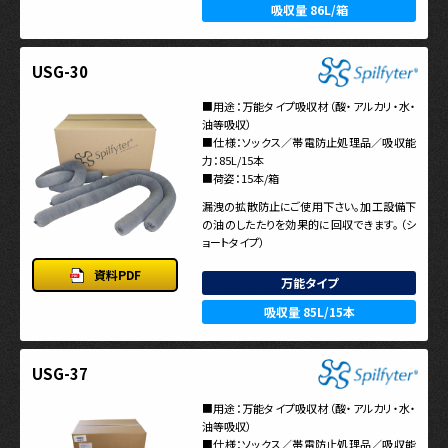
吸収量 86L/箱
USG-30
■用途：万能タイプ吸収材（酸・アルカリ・水・
油等吸収）
■仕様：ソックス／帯電防止処理品／吸収能
力：85L/15本
■荷姿：15本/箱
漏洩の拡散防止にご使用下さい。加工設備下
の油のしたたりを効果的に回収できます。（シ
ョートタイプ）
資料PDF
万能タイプ
吸収量 85L/15本
USG-37
■用途：万能タイプ吸収材（酸・アルカリ・水・
油等吸収）
■仕様：ソックス／帯電防止処理品／吸収能