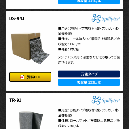
吸収量 114L/本
DS-94J
■用途：万能タイプ吸収材（酸・アルカリ・水・
油等吸収）
■仕様：ロール箱入り／帯電防止処理品／吸
収能力：132L/本
■荷姿：1本/箱
メンテナンス用に必要なだけ切り取ってご使
用頂けます。
万能タイプ
資料PDF
吸収量 132L/本
TR-91
■用途：万能タイプ吸収材（酸・アルカリ・水・
油等吸収）
■仕様：ロールマット／帯電防止処理品／吸
収能力：80L/本