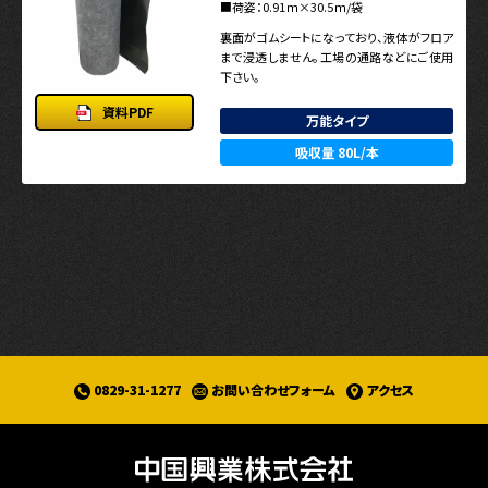
■荷姿：0.91ｍ×30.5ｍ/袋
裏面がゴムシートになっており、液体がフロア
まで浸透しません。工場の通路などにご使用
下さい。
資料PDF
万能タイプ
吸収量 80L/本
0829-31-1277
お問い合わせフォーム
アクセス