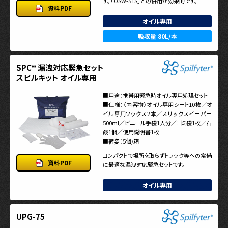
す。「OSW-51S」との併用が効果的です。
資料PDF
オイル専用
吸収量 80L/本
SPC® 漏洩対応緊急セット
スピルキット オイル専用
■用途：携帯用緊急時オイル専用処理セット
■仕様：〈内容物〉オイル専用シート10枚／オ
イル専用ソックス2本／スリックスイーパー
500ml／ビニール手袋1人分／ゴミ袋1枚／石
鹸1個／使用説明書1枚
■荷姿：5個/箱
コンパクトで場所を取らずトラック等への常備
資料PDF
に最適な漏洩対応緊急セットです。
オイル専用
UPG-75