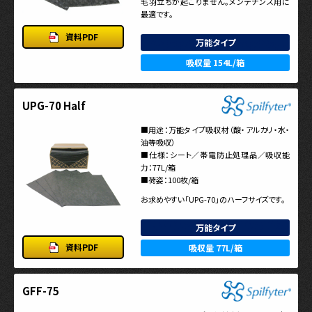
毛羽立ちが起こりません。メンテナンス用に
最適です。
資料PDF
万能タイプ
吸収量 154L/箱
UPG-70 Half
■用途：万能タイプ吸収材（酸・アルカリ・水・
油等吸収）
■仕様：シート／帯電防止処理品／吸収能
力：77L/箱
■荷姿：100枚/箱
お求めやすい「UPG-70」のハーフサイズです。
万能タイプ
資料PDF
吸収量 77L/箱
GFF-75